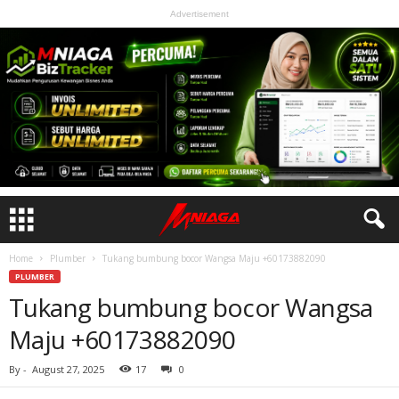
Advertisement
Home
Plumber
Tukang bumbung bocor Wangsa Maju +60173882090
PLUMBER
Tukang bumbung bocor Wangsa
Maju +60173882090
By
-
August 27, 2025
17
0