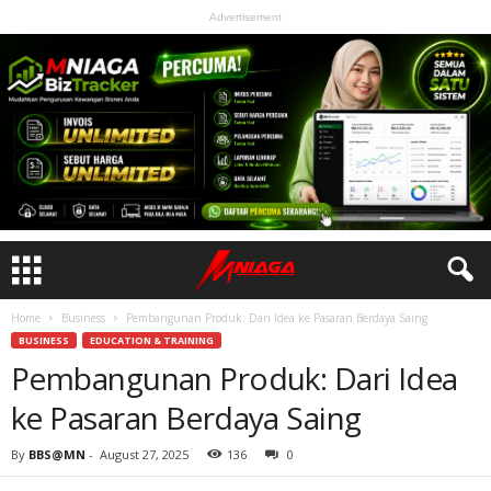
Advertisement
Home
Business
Pembangunan Produk: Dari Idea ke Pasaran Berdaya Saing
BUSINESS
EDUCATION & TRAINING
Pembangunan Produk: Dari Idea
ke Pasaran Berdaya Saing
By
BBS@MN
-
August 27, 2025
136
0