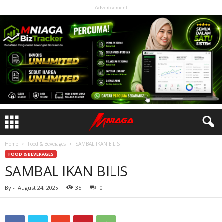
Advertisement
Home
Food & Beverages
SAMBAL IKAN BILIS
FOOD & BEVERAGES
SAMBAL IKAN BILIS
By
-
August 24, 2025
35
0