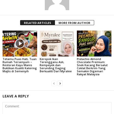
RELATED ARTICLES
MORE FROM AUTHOR
Tetamu Puas Hati, Tuan
Keropok Ikan
Pistachio Almond
Rumah Tersenyum –
Terengganu Asli,
Chocolate Premium:
Restoran Kayu Manis
Rempeyek dan
Snek Kacang Bersalut
Buktikan Kualiti Katering
Serunding Daging
Coklat Berkrim Yang
Majlis di Semenyih
Berkualiti Dari Myralee
Semakin Digemari
Rakyat Malaysia
LEAVE A REPLY