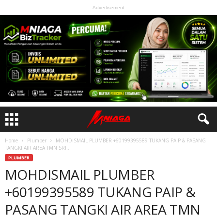
Advertisement
Home
Plumber
MOHDISMAIL PLUMBER +60199395589 TUKANG PAIP & PASANG
TANGKI AIR AREA TMN SRI...
PLUMBER
MOHDISMAIL PLUMBER
+60199395589 TUKANG PAIP &
PASANG TANGKI AIR AREA TMN