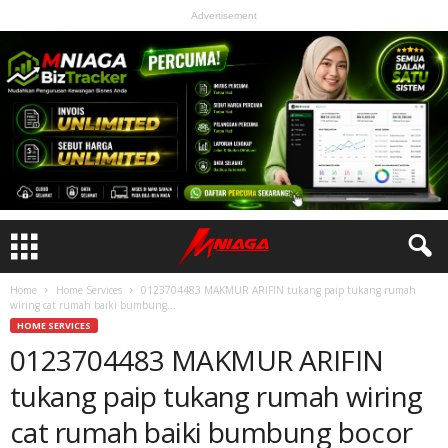
Advertisement
Home
Home Services
0123704483 MAKMUR ARIFIN tukang paip tukang rumah
wiring cat rumah baiki bumbung...
HOME SERVICES
0123704483 MAKMUR ARIFIN
tukang paip tukang rumah wiring
cat rumah baiki bumbung bocor