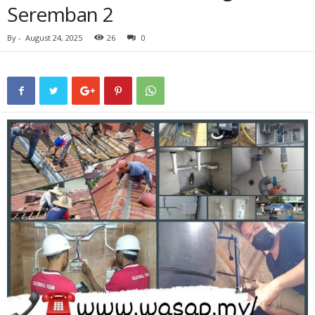
Seremban 2
By
-
August 24, 2025
26
0