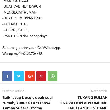
-PASANG TILES
-BUAT CABINET DAPUR
-MENGECAT RUMAH
-BUAT PORCH/PARKING
-TUKAR PINTU
-CELING, GRILL,
-PARTITION dan sebagainya.
Sebarang pertanyaan Call/WhatsApp
Wasap.my/￼⁨0123704483
Previous article
Next article
Baiki atap bocor, ubah suai
TUKANG RUMAH
rumah, Yunus 0147116894
RENOVATION & PLUMBING
Taman Sutera Utama
LABU LANJUT SEPANG