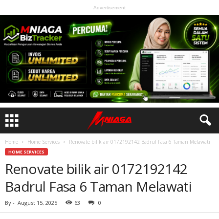
Advertisement
Home
Home Services
Renovate bilik air 0172192142 Badrul Fasa 6 Taman Melawati
HOME SERVICES
Renovate bilik air 0172192142
Badrul Fasa 6 Taman Melawati
By
-
August 15, 2025
63
0