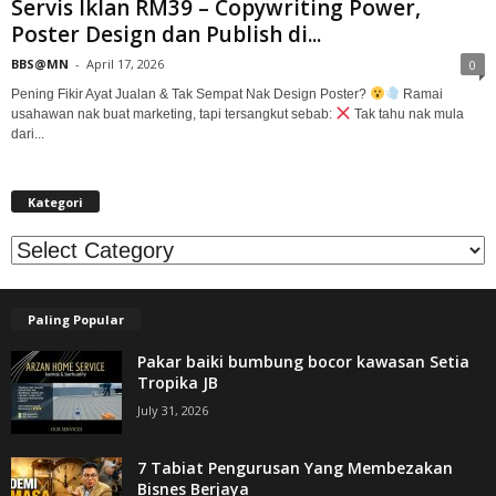
Servis Iklan RM39 – Copywriting Power,
Poster Design dan Publish di...
BBS@MN
-
April 17, 2026
0
Pening Fikir Ayat Jualan & Tak Sempat Nak Design Poster?
Ramai
usahawan nak buat marketing, tapi tersangkut sebab:
Tak tahu nak mula
dari...
Kategori
Kategori
Paling Popular
Pakar baiki bumbung bocor kawasan Setia
Tropika JB
July 31, 2026
7 Tabiat Pengurusan Yang Membezakan
Bisnes Berjaya