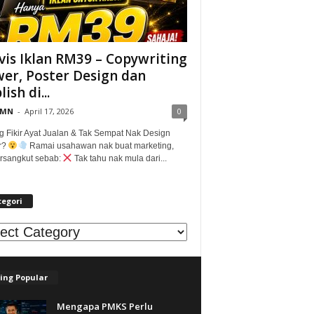
vis Iklan RM39 – Copywriting
er, Poster Design dan
ish di...
@MN
-
April 17, 2026
0
g Fikir Ayat Jualan & Tak Sempat Nak Design
r?
Ramai usahawan nak buat marketing,
tersangkut sebab:
Tak tahu nak mula dari...
tegori
egori
ing Popular
Mengapa PMKS Perlu