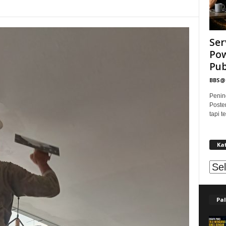
Ser
Pow
Publ
BBS
Penin
Poste
tapi 
Ka
Kat
Pal