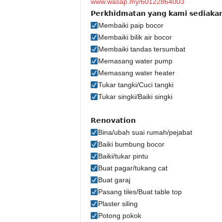
www.wasap.my/60122864003
𝗣𝗲𝗿𝗸𝗵𝗶𝗱𝗺𝗮𝘁𝗮𝗻 𝘆𝗮𝗻𝗴 𝗸𝗮𝗺𝗶 𝘀𝗲𝗱𝗶𝗮𝗸𝗮
Membaiki paip bocor
Membaiki bilik air bocor
Membaiki tandas tersumbat
Memasang water pump
Memasang water heater
Tukar tangki/Cuci tangki
Tukar singki/Baiki singki
𝗥𝗲𝗻𝗼𝘃𝗮𝘁𝗶𝗼𝗻
Bina/ubah suai rumah/pejabat
Baiki bumbung bocor
Baiki/tukar pintu
Buat pagar/tukang cat
Buat garaj
Pasang tiles/Buat table top
Plaster siling
Potong pokok