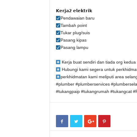
𝗞𝗲𝗿𝗷𝗮𝟮 𝗲𝗹𝗲𝗸𝘁𝗿𝗶𝗸
Pendawaian baru
Tambah point
Tukar plug/suis
Pasang kipas
Pasang lampu
Kerja buat sendiri dan tiada org kedua
Hubungi kami segera untuk perkhidmat
perkhidmatan kami meliputi area selang
#plumber #plumberservices #plumbersel
#tukangpaip #tukangrumah #tukangcat #P