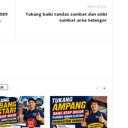
Next article
589
Tukang baiki tandas sumbat dan sinki
A
sumbat area Selangor
OR