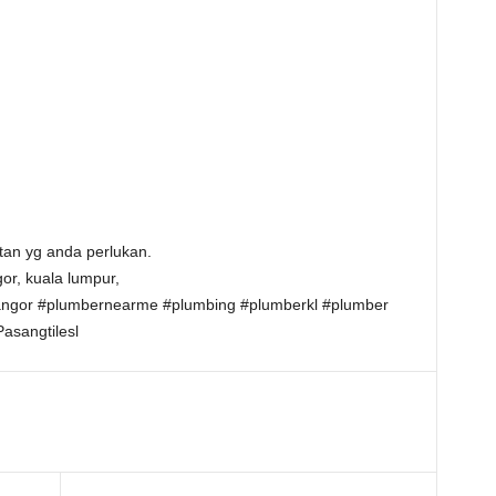
an yg anda perlukan.
or, kuala lumpur,
angor #plumbernearme #plumbing #plumberkl #plumber
asangtilesl