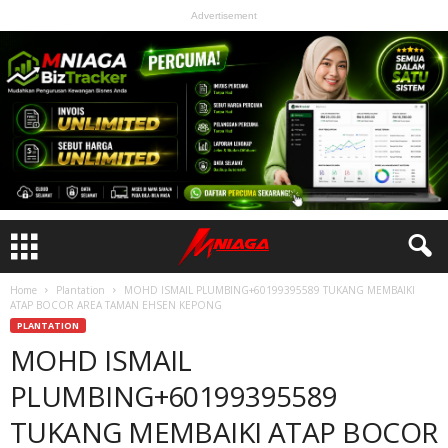
Advertisement
Home
Plantation
MOHD ISMAIL PLUMBING+60199395589 TUKANG MEMBAIKI
ATAP BOCOR AREA TAMAN EHSEN KEPONG
PLANTATION
MOHD ISMAIL
PLUMBING+60199395589
TUKANG MEMBAIKI ATAP BOCOR