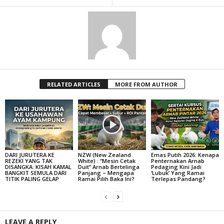
RELATED ARTICLES
MORE FROM AUTHOR
DARI JURUTERA KE
NZW (New Zealand
Emas Putih 2026: Kenapa
REZEKI YANG TAK
White) : “Mesin Cetak
Penternakan Arnab
DISANGKA: KISAH KAMAL
Duit” Arnab Bertelinga
Pedaging Kini Jadi
BANGKIT SEMULA DARI
Panjang – Mengapa
‘Lubuk’ Yang Ramai
TITIK PALING GELAP
Ramai Pilih Baka Ini?
Terlepas Pandang?
LEAVE A REPLY