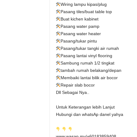
Wiring lampu kipas/plug
Pasang tiles/buat table top
Buat kichen kabinet
Pasang water pamp
Pasang water heater
Pasang/tukar pintu
Pasang/tukar tangki air rumah
Pasang lantai vinyl flooring
Sambung rumah 1/2 tingkat
tambah rumah belakang/depan
Membaiki lantai bilik air bocor
Repair slab bocor
Dll Sebagai Nya..
Untuk Keterangan lebih Lanjut
Hubungi dan whatsAp danel yahya
www.wasap.my/+60183859408