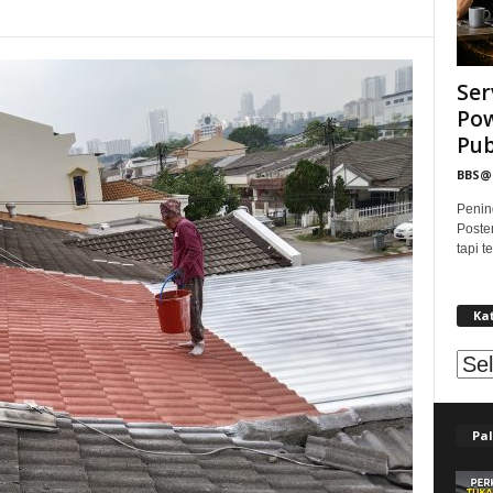
Ser
Pow
Publ
BBS
Penin
Poste
tapi 
Ka
Kat
Pal