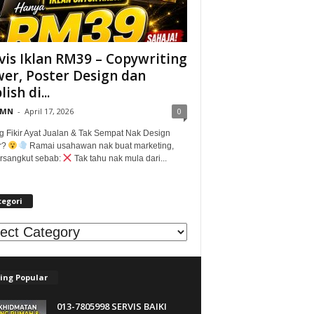
vis Iklan RM39 – Copywriting
er, Poster Design dan
ish di...
@MN
-
April 17, 2026
0
g Fikir Ayat Jualan & Tak Sempat Nak Design
r?
Ramai usahawan nak buat marketing,
tersangkut sebab:
Tak tahu nak mula dari...
tegori
egori
ing Popular
013-7805998 SERVIS BAIKI