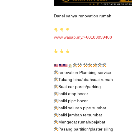
Danel yahya renovation rumah
www.wasap.my/+60183859408
renovation Plumbing service
Tukang bina/ubahsuai rumah
Buat car porch/parking
baiki atap bocor
baiki pipe bocor
baiki saluran pipe sumbat
baiki jamban tersumbat
Mengecat rumah/pejabat
Pasang partition/plaster siling