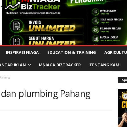
STAFF EMAIL
Advertisement
INSPIRASI NIAGA
EDUCATION & TRAINING
AGRICULTU
ANTAR IKLAN
MNIAGA BIZTRACKER
TENTANG KAMI
 Pahang
Sp
 dan plumbing Pahang