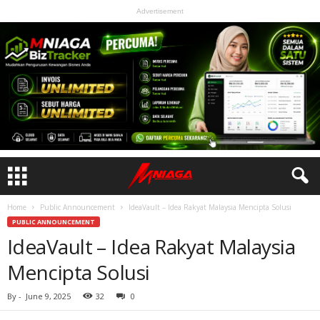
Advertisement
Home
Public Announcement
IdeaVault – Idea Rakyat Malaysia Mencipta Solusi
PUBLIC ANNOUNCEMENT
IdeaVault – Idea Rakyat Malaysia
Mencipta Solusi
By
-
June 9, 2025
32
0