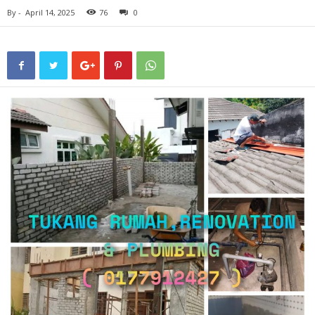
By
-
April 14, 2025
76
0