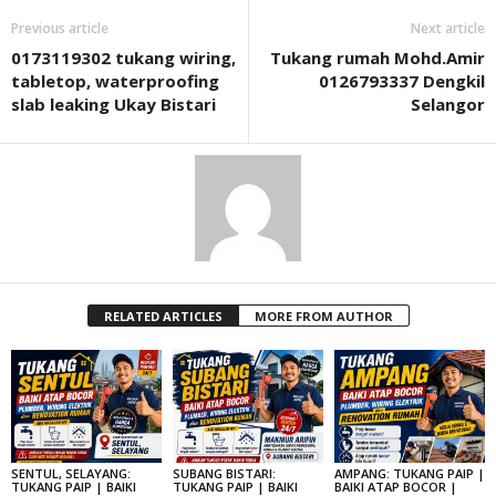
Previous article
Next article
0173119302 tukang wiring,
Tukang rumah Mohd.Amir
tabletop, waterproofing
0126793337 Dengkil
slab leaking Ukay Bistari
Selangor
RELATED ARTICLES
MORE FROM AUTHOR
SENTUL, SELAYANG:
SUBANG BISTARI:
AMPANG: TUKANG PAIP |
TUKANG PAIP | BAIKI
TUKANG PAIP | BAIKI
BAIKI ATAP BOCOR |