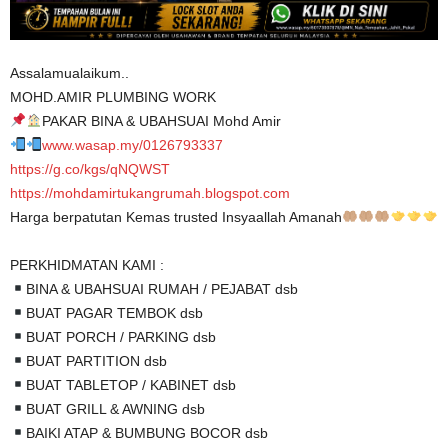
Assalamualaikum..
MOHD.AMIR PLUMBING WORK
PAKAR BINA & UBAHSUAI Mohd Amir
www.wasap.my/0126793337
https://g.co/kgs/qNQWST
https://mohdamirtukangrumah.blogspot.com
Harga berpatutan Kemas trusted Insyaallah Amanah
PERKHIDMATAN KAMI :
BINA & UBAHSUAI RUMAH / PEJABAT dsb
BUAT PAGAR TEMBOK dsb
BUAT PORCH / PARKING dsb
BUAT PARTITION dsb
BUAT TABLETOP / KABINET dsb
BUAT GRILL & AWNING dsb
BAIKI ATAP & BUMBUNG BOCOR dsb