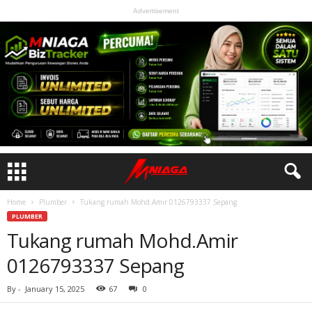
Advertisement
Home
Plumber
Tukang rumah Mohd.Amir 0126793337 Sepang
PLUMBER
Tukang rumah Mohd.Amir
0126793337 Sepang
By
-
January 15, 2025
67
0