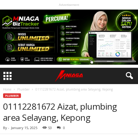
Advertisement
Home
Plumber
01112281672 Aizat, plumbing area Selayang, Kepong
PLUMBER
01112281672 Aizat, plumbing
area Selayang, Kepong
By
-
January 15, 2025
53
0