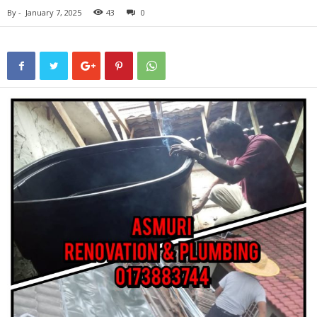
By
-
January 7, 2025
43
0