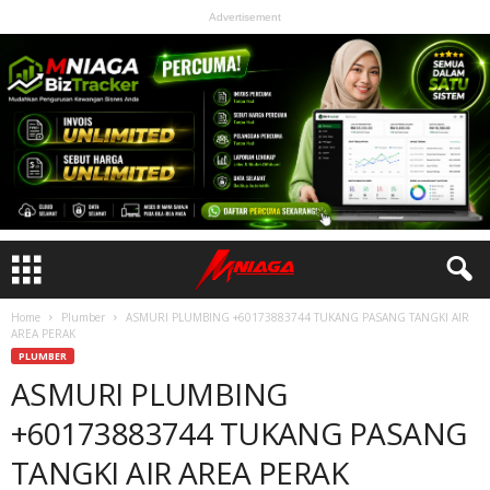
Advertisement
Home
Plumber
ASMURI PLUMBING +60173883744 TUKANG PASANG TANGKI AIR
AREA PERAK
PLUMBER
ASMURI PLUMBING
+60173883744 TUKANG PASANG
TANGKI AIR AREA PERAK