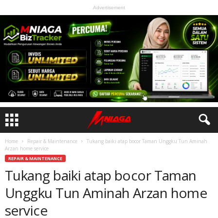
Advertisement
Home
Repair & Maintenance
Tukang baiki atap bocor Taman Unggku Tun Aminah
Arzan home service
REPAIR & MAINTENANCE
Tukang baiki atap bocor Taman
Unggku Tun Aminah Arzan home
service