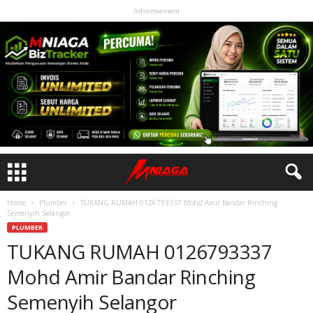
Advertisement
Home
Plumber
TUKANG RUMAH 0126793337 Mohd Amir Bandar Rinching
Semenyih Selangor
PLUMBER
TUKANG RUMAH 0126793337
Mohd Amir Bandar Rinching
Semenyih Selangor