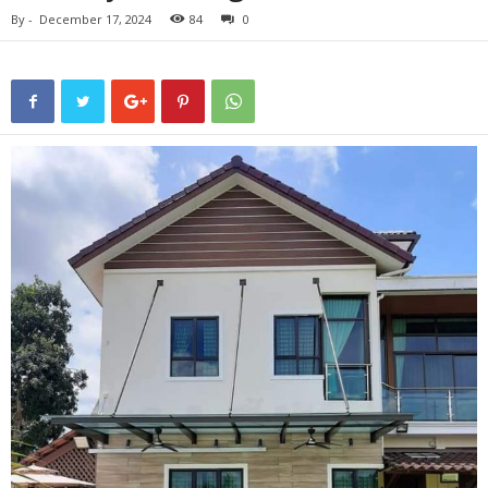
By
-
December 17, 2024
84
0