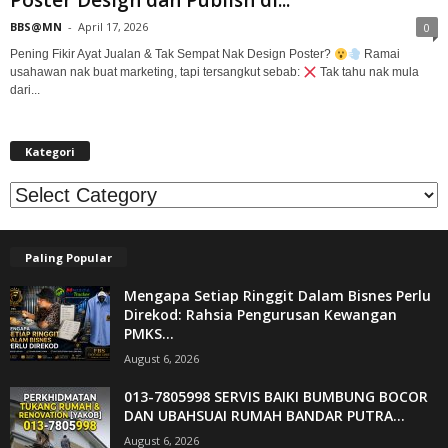
Poster Design dan Publish di...
BBS@MN
-
April 17, 2026
0
Pening Fikir Ayat Jualan & Tak Sempat Nak Design Poster?
Ramai
usahawan nak buat marketing, tapi tersangkut sebab:
Tak tahu nak mula
dari...
Kategori
Kategori
Paling Popular
Mengapa Setiap Ringgit Dalam Bisnes Perlu
Direkod: Rahsia Pengurusan Kewangan
PMKS...
August 6, 2026
013-7805998 SERVIS BAIKI BUMBUNG BOCOR
DAN UBAHSUAI RUMAH BANDAR PUTRA...
August 6, 2026