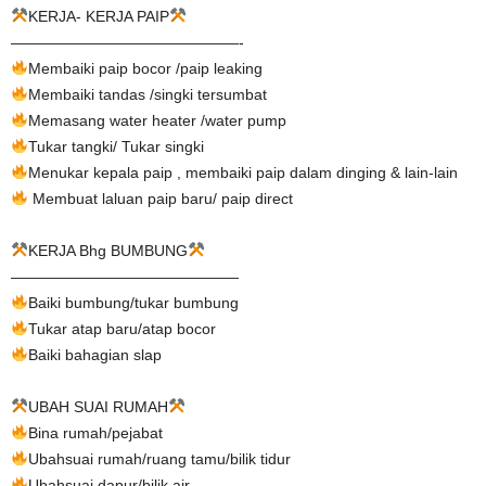
KERJA- KERJA PAIP
———————————————-
Membaiki paip bocor /paip leaking
Membaiki tandas /singki tersumbat
Memasang water heater /water pump
Tukar tangki/ Tukar singki
Menukar kepala paip , membaiki paip dalam dinging & lain-lain
Membuat laluan paip baru/ paip direct
KERJA Bhg BUMBUNG
———————————————
Baiki bumbung/tukar bumbung
Tukar atap baru/atap bocor
Baiki bahagian slap
UBAH SUAI RUMAH
Bina rumah/pejabat
Ubahsuai rumah/ruang tamu/bilik tidur
Ubahsuai dapur/bilik air