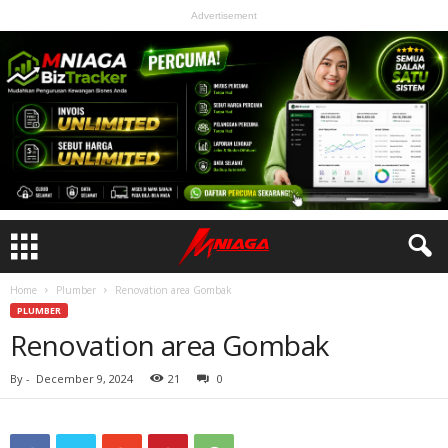
Advertisement
Home
Plumber
Renovation area Gombak
PLUMBER
Renovation area Gombak
By
-
December 9, 2024
21
0