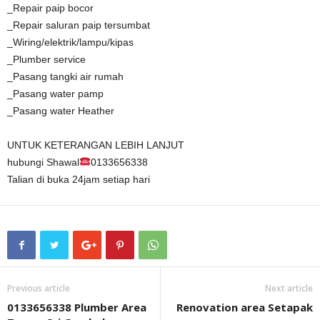
_Repair paip bocor
_Repair saluran paip tersumbat
_Wiring/elektrik/lampu/kipas
_Plumber service
_Pasang tangki air rumah
_Pasang water pamp
_Pasang water Heather
UNTUK KETERANGAN LEBIH LANJUT
hubungi Shawal
0133656338
Talian di buka 24jam setiap hari
Previous article
Next article
0133656338 Plumber Area
Renovation area Setapak