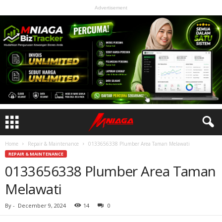
Advertisement
Home
Repair & Maintenance
0133656338 Plumber Area Taman Melawati
REPAIR & MAINTENANCE
0133656338 Plumber Area Taman
Melawati
By
-
December 9, 2024
14
0