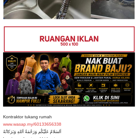
Kontraktor tukang rumah
www.wasap.my/60133656338
اَلسَلامُ عَلَيْكُم وَرَحْمَةُ اَللهِ وَبَرَكاتُهُ