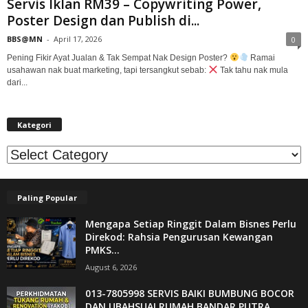
Servis Iklan RM39 – Copywriting Power,
Poster Design dan Publish di...
BBS@MN
-
April 17, 2026
0
Pening Fikir Ayat Jualan & Tak Sempat Nak Design Poster?
Ramai
usahawan nak buat marketing, tapi tersangkut sebab:
Tak tahu nak mula
dari...
Kategori
Kategori
Paling Popular
Mengapa Setiap Ringgit Dalam Bisnes Perlu
Direkod: Rahsia Pengurusan Kewangan
PMKS...
August 6, 2026
013-7805998 SERVIS BAIKI BUMBUNG BOCOR
DAN UBAHSUAI RUMAH BANDAR PUTRA...