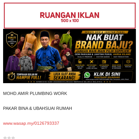
MOHD.AMIR PLUMBING WORK
PAKAR BINA & UBAHSUAI RUMAH
www.wasap.my/0126793337
☆☆☆