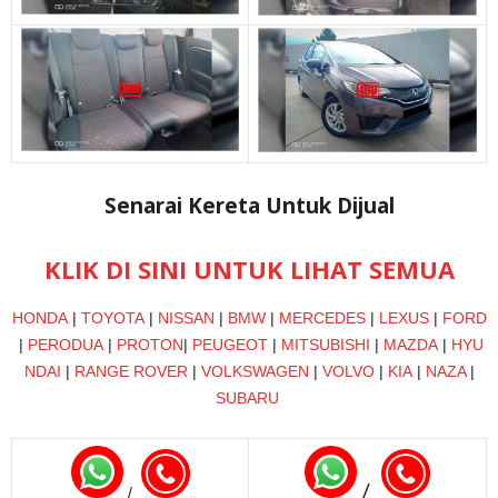
Senarai Kereta Untuk Dijual
KLIK DI SINI UNTUK LIHAT SEMUA
HONDA
|
TOYOTA
|
NISSAN
|
BMW
|
MERCEDES
|
LEXUS
|
FORD
|
PERODUA
|
PROTON
|
PEUGEOT
|
MITSUBISHI
|
MAZDA
|
HYU
NDAI
|
RANGE ROVER
|
VOLKSWAGEN
|
VOLVO
|
KIA
|
NAZA
|
SUBARU
/
/