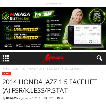
Advertisement
Home
Cars
2014 HONDA JAZZ 1.5 FACELIFT (A) FSR/K.LESS/P.STAT
CARS
2014 HONDA JAZZ 1.5 FACELIFT
(A) FSR/K.LESS/P.STAT
By
BBS@MN
-
January 6, 2019
672
0