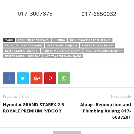
017-3007878
017-6550032
TAGS
CARI KERETA TERPAKAI
HONDA
HONDA JAZZ 1.5 FACELIFT (A)
KEDAI JUAL KERETA KAJANG
KERETA BARU KAJANG
KERETA MURAH BANGI
KERETA MURAH KAJANG
KERETA MURAH PUTRAJAYA
KERETA MURAH SEMENYIH
KERETA MURAH SERDANG
KERETA TERPAKAI KAJANG
Previous article
Next article
Hyundai GRAND STAREX 2.5
Alpajri Renovation and
ROYALE PREMIUM P/DOOR
Plumbing Kajang 017-
6037201