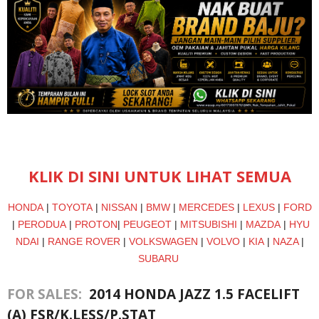
KLIK DI SINI UNTUK LIHAT SEMUA
HONDA
|
TOYOTA
|
NISSAN
|
BMW
|
MERCEDES
|
LEXUS
|
FORD
|
PERODUA
|
PROTON
|
PEUGEOT
|
MITSUBISHI
|
MAZDA
|
HYU
NDAI
|
RANGE ROVER
|
VOLKSWAGEN
|
VOLVO
|
KIA
|
NAZA
|
SUBARU
FOR SALES:
2014 HONDA JAZZ 1.5 FACELIFT
(A) FSR/K.LESS/P.STAT