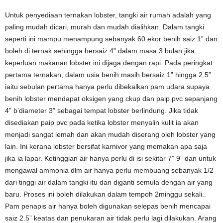
Untuk penyediaan ternakan lobster, tangki air rumah adalah yang
paling mudah dicari, murah dan mudah dialihkan. Dalam tangki
seperti ini mampu menampung sebanyak 60 ekor benih saiz 1” dan
boleh di ternak sehingga bersaiz 4” dalam masa 3 bulan jika
keperluan makanan lobster ini dijaga dengan rapi. Pada peringkat
pertama ternakan, dalam usia benih masih bersaiz 1” hingga 2.5”
iaitu sebulan pertama hanya perlu dibekalkan pam udara supaya
benih lobster mendapat oksigen yang ckup dan paip pvc sepanjang
4” b’diameter 3” sebagai tempat lobster berlindung. Jika tidak
disediakan paip pvc pada ketika lobster menyalin kulit ia akan
menjadi sangat lemah dan akan mudah diserang oleh lobster yang
lain. Ini kerana lobster bersifat karnivor yang memakan apa saja
jika ia lapar. Ketinggian air hanya perlu di isi sekitar 7” 9” dan untuk
mengawal ammonia dlm air hanya perlu membuang sebanyak 1/2
dari tinggi air dalam tangki itu dan diganti semula dengan air yang
baru. Proses ini boleh dilakukan dalam tempoh 2minggu sekali..
Pam penapis air hanya boleh digunakan selepas benih mencapai
saiz 2.5” keatas dan penukaran air tidak perlu lagi dilakukan. Arang