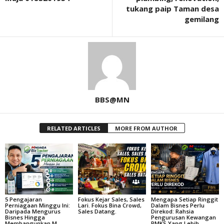
tukang paip Taman desa
gemilang
BBS@MN
RELATED ARTICLES
MORE FROM AUTHOR
5 Pengajaran
Fokus Kejar Sales, Sales
Mengapa Setiap Ringgit
Perniagaan Minggu Ini:
Lari. Fokus Bina Crowd,
Dalam Bisnes Perlu
Daripada Mengurus
Sales Datang.
Direkod: Rahsia
Bisnes Hingga
Pengurusan Kewangan
Membangunkan M
PMKS Yang Lebih