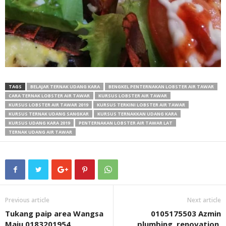
TAGS
BELAJAR TERNAK UDANG KARA
BENGKEL PENTERNAKAN LOBSTER AIR TAWAR
CARA TERNAK LOBSTER AIR TAWAR
KURSUS LOBSTER AIR TAWAR
KURSUS LOBSTER AIR TAWAR 2019
KURSUS TERKINI LOBSTER AIR TAWAR
KURSUS TERNAK UDANG SANGKAR
KURSUS TERNAKKAN UDANG KARA
KURSUS UDANG KARA 2019
PENTERNAKAN LOBSTER AIR TAWAR LAT
TERNAK UDANG AIR TAWAR
Previous article
Next article
Tukang paip area Wangsa
0105175503 Azmin
Maju 0183201954
plumbing, renovation,