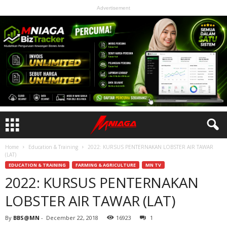
Advertisement
Home
Education & Training
2022: KURSUS PENTERNAKAN LOBSTER AIR TAWAR
(LAT)
EDUCATION & TRAINING
FARMING & AGRICULTURE
MN TV
2022: KURSUS PENTERNAKAN
LOBSTER AIR TAWAR (LAT)
By
BBS@MN
-
December 22, 2018
16923
1