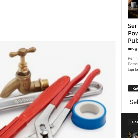
Ser
Pow
Publ
BBS
Penin
Poste
tapi 
Ka
Kat
Pal