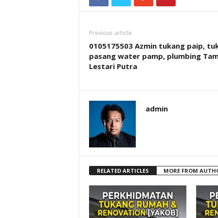
Previous article
0105175503 Azmin tukang paip, tu
pasang water pamp, plumbing Ta
Lestari Putra
admin
RELATED ARTICLES
MORE FROM AUTH