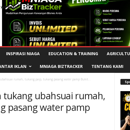
TAFF EMAIL
Advertisement
INSPIRASI NIAGA
EDUCATION & TRAINING
AGRICULTU
ANTAR IKLAN
MNIAGA BIZTRACKER
TENTANG KAMI
bahsuai rumah, tukang paip, tukang pasang water pamp Bukit...
Sp
 tukang ubahsuai rumah,
ng pasang water pamp