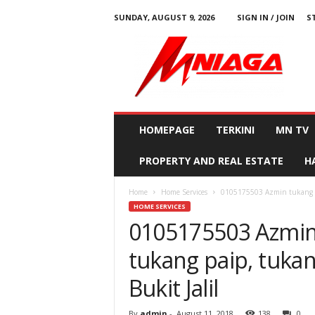
SUNDAY, AUGUST 9, 2026
SIGN IN / JOIN
S
M
N
i
a
g
a
HOMEPAGE
TERKINI
MN TV
PROPERTY AND REAL ESTATE
H
Home
Home Services
0105175503 Azmin tukang u
HOME SERVICES
0105175503 Azmin
tukang paip, tuka
Bukit Jalil
By
admin
-
August 11, 2018
138
0