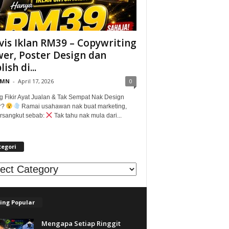
vis Iklan RM39 – Copywriting
er, Poster Design dan
ish di...
@MN
-
April 17, 2026
0
g Fikir Ayat Jualan & Tak Sempat Nak Design
r?
Ramai usahawan nak buat marketing,
tersangkut sebab:
Tak tahu nak mula dari...
tegori
egori
ing Popular
Mengapa Setiap Ringgit