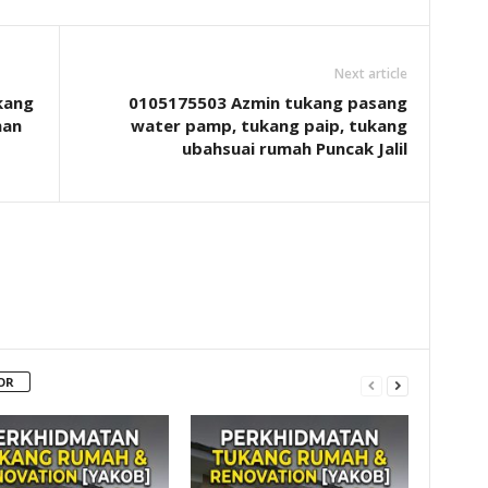
Next article
kang
0105175503 Azmin tukang pasang
man
water pamp, tukang paip, tukang
ubahsuai rumah Puncak Jalil
OR