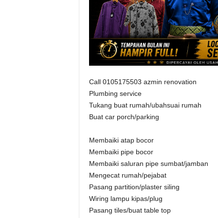
Call 0105175503 azmin renovation
Plumbing service
Tukang buat rumah/ubahsuai rumah
Buat car porch/parking
Membaiki atap bocor
Membaiki pipe bocor
Membaiki saluran pipe sumbat/jamban
Mengecat rumah/pejabat
Pasang partition/plaster siling
Wiring lampu kipas/plug
Pasang tiles/buat table top