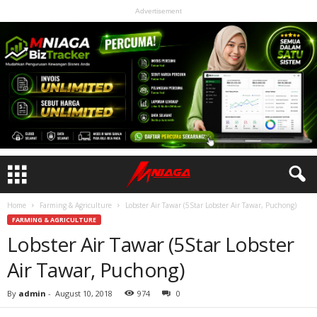
Advertisement
Home
Farming & Agriculture
Lobster Air Tawar (5Star Lobster Air Tawar, Puchong)
FARMING & AGRICULTURE
Lobster Air Tawar (5Star Lobster
Air Tawar, Puchong)
By
admin
-
August 10, 2018
974
0