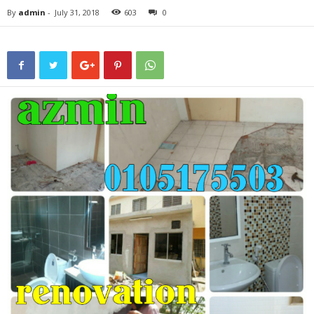
By
admin
-
July 31, 2018
603
0