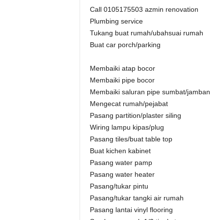
Call 0105175503 azmin renovation
Plumbing service
Tukang buat rumah/ubahsuai rumah
Buat car porch/parking
Membaiki atap bocor
Membaiki pipe bocor
Membaiki saluran pipe sumbat/jamban
Mengecat rumah/pejabat
Pasang partition/plaster siling
Wiring lampu kipas/plug
Pasang tiles/buat table top
Buat kichen kabinet
Pasang water pamp
Pasang water heater
Pasang/tukar pintu
Pasang/tukar tangki air rumah
Pasang lantai vinyl flooring