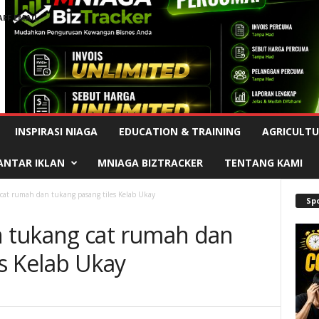
AFF EMAIL
Advertisement
INSPIRASI NIAGA
EDUCATION & TRAINING
AGRICULTU
ANTAR IKLAN
MNIAGA BIZTRACKER
TENTANG KAMI
at rumah dan tukang pasang tiles Kelab Ukay
Sp
 tukang cat rumah dan
s Kelab Ukay