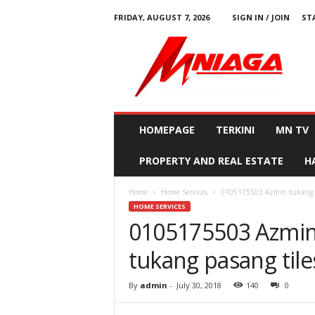
FRIDAY, AUGUST 7, 2026
SIGN IN / JOIN
ST
M
N
i
a
g
a
HOMEPAGE
TERKINI
MN TV
PROPERTY AND REAL ESTATE
H
Home
Home Services
0105175503 Azmin tukang c
HOME SERVICES
0105175503 Azmin
tukang pasang tile
By
admin
-
July 30, 2018
140
0