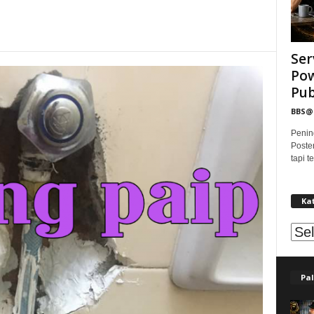
Ser
Pow
Publ
BBS
Penin
Poste
tapi 
Ka
Kat
Pal