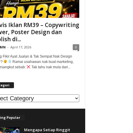
vis Iklan RM39 – Copywriting
er, Poster Design dan
ish di...
@MN
-
April 17, 2026
0
g Fikir Ayat Jualan & Tak Sempat Nak Design
r?
Ramai usahawan nak buat marketing,
tersangkut sebab:
Tak tahu nak mula dari...
tegori
egori
ing Popular
Mengapa Setiap Ringgit