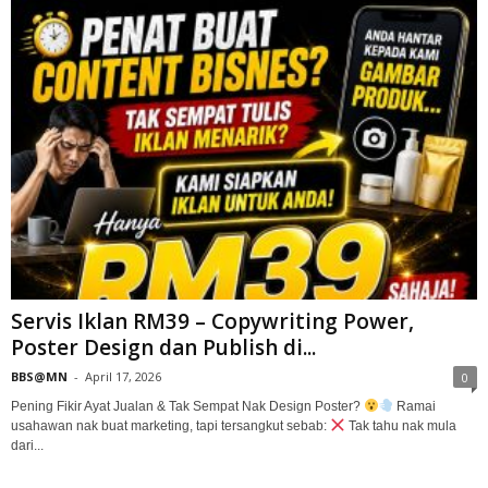
Servis Iklan RM39 – Copywriting Power,
Poster Design dan Publish di...
BBS@MN
-
April 17, 2026
0
Pening Fikir Ayat Jualan & Tak Sempat Nak Design Poster?
Ramai
usahawan nak buat marketing, tapi tersangkut sebab:
Tak tahu nak mula
dari...