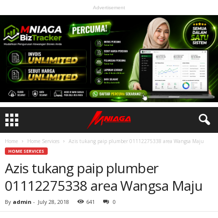
Advertisement
Home
Home Services
Azis tukang paip plumber 01112275338 area Wangsa Maju
HOME SERVICES
Azis tukang paip plumber
01112275338 area Wangsa Maju
By
admin
-
July 28, 2018
641
0