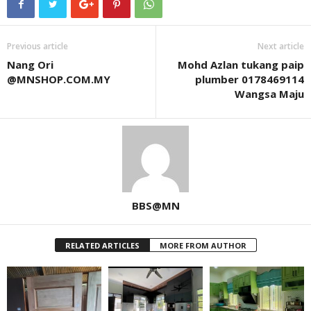
Previous article
Next article
Nang Ori
Mohd Azlan tukang paip
@MNSHOP.COM.MY
plumber 0178469114
Wangsa Maju
BBS@MN
RELATED ARTICLES
MORE FROM AUTHOR