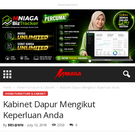
Advertisement
Home
Home Furniture & Cabinet
Kabinet Dapur Mengikut Keperluan Anda
HOME FURNITURE & CABINET
Kabinet Dapur Mengikut
Keperluan Anda
By
BBS@MN
-
July 12, 2018
2353
0