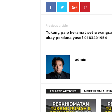
Previous article
Tukang paip keramat setia wangs
ukay perdana yusof 0183201954
admin
RELATED ARTICLES
MORE FROM AUTH