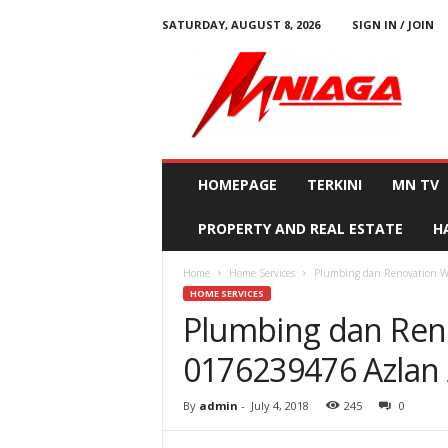
SATURDAY, AUGUST 8, 2026
SIGN IN / JOIN
M
N
i
a
g
a
HOMEPAGE
TERKINI
MN TV
PROPERTY AND REAL ESTATE
H
Home
Home Services
Plumbing dan Renovation W
HOME SERVICES
Plumbing dan Ren
0176239476 Azlan 
By
admin
-
July 4, 2018
245
0