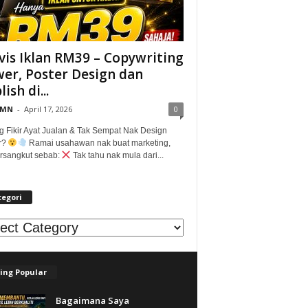
vis Iklan RM39 – Copywriting
er, Poster Design dan
ish di...
@MN
-
April 17, 2026
0
g Fikir Ayat Jualan & Tak Sempat Nak Design
r?
Ramai usahawan nak buat marketing,
tersangkut sebab:
Tak tahu nak mula dari...
tegori
egori
ing Popular
Bagaimana Saya