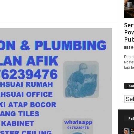
Ser
Pow
Publ
BBS
Penin
Poste
tapi 
Ka
Kat
Pal