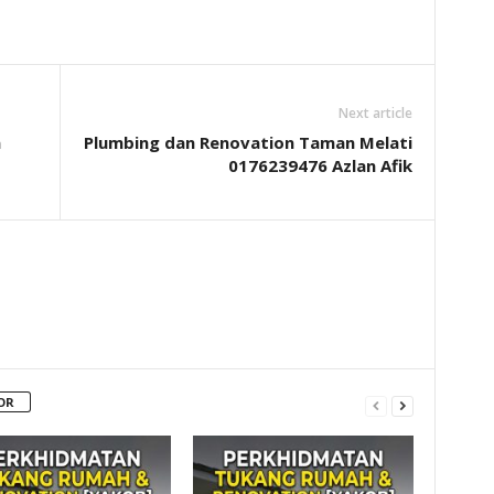
Next article
a
Plumbing dan Renovation Taman Melati
0176239476 Azlan Afik
OR