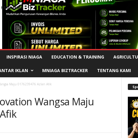
STAFF EMAIL
Advertisement
INSPIRASI NIAGA
EDUCATION & TRAINING
AGRICULTU
ANTAR IKLAN
MNIAGA BIZTRACKER
TENTANG KAMI
angsa Maju 0176239476 Azlan Afik
Sp
ovation Wangsa Maju
Afik