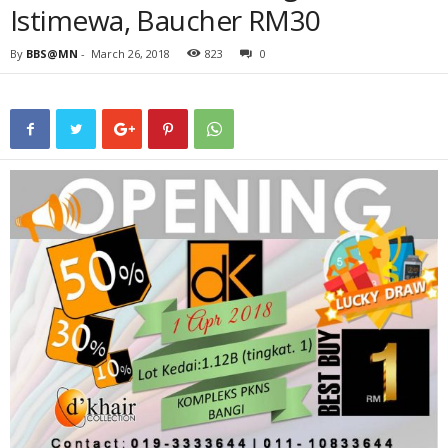
Istimewa, Baucher RM30
By
BBS@MN
-
March 26, 2018
823
0