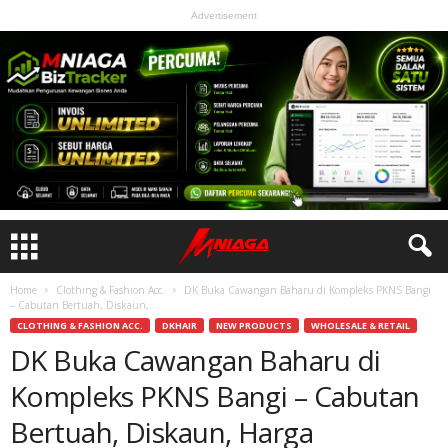
Advertisement
Home
Clothing & Fashion Acc.
DK Buka Cawangan Baharu di Kompleks PKNS Bangi
– Cabutan Bertuah, Diskaun,...
CLOTHING & FASHION ACC.
DKHAIR
NEW PRODUCTS
WHOLESALE & RETAIL
DK Buka Cawangan Baharu di
Kompleks PKNS Bangi – Cabutan
Bertuah, Diskaun, Harga