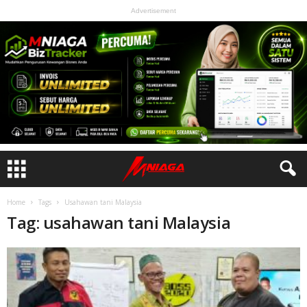
Advertisement
Home
Tags
Usahawan tani Malaysia
Tag: usahawan tani Malaysia