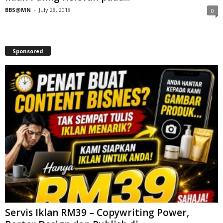
BBS@MN
-
July 28, 2018
0
Sponsored
Servis Iklan RM39 – Copywriting Power,