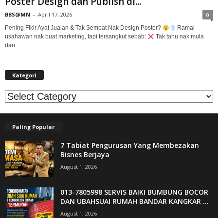
Poster Design dan Publish di...
BBS@MN
-
April 17, 2026
0
Pening Fikir Ayat Jualan & Tak Sempat Nak Design Poster?
Ramai
usahawan nak buat marketing, tapi tersangkut sebab:
Tak tahu nak mula
dari...
Kategori
Kategori
Paling Popular
7 Tabiat Pengurusan Yang Membezakan
Bisnes Berjaya
August 1, 2026
013-7805998 SERVIS BAIKI BUMBUNG BOCOR
DAN UBAHSUAI RUMAH BANDAR KANGKAR ...
August 1, 2026