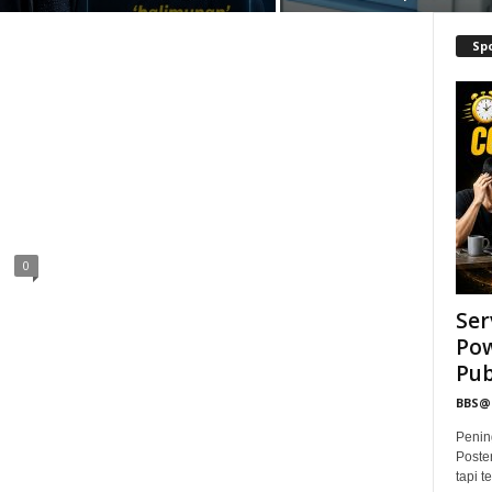
Sp
0
Ser
Pow
Publ
BBS
Penin
Poste
tapi 