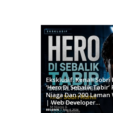
Eksklusif: Kenali Sobri
‘Hero Di Sebalik Tabir’
Niaga Dan 200 Laman 
| Web Developer...
BBS@MN
-
May 6, 2026