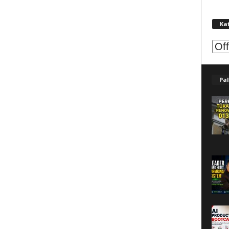
Ka
Kat
Pal