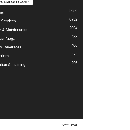
PULAR CATEGORY
9050
er
8752
Services
2664
r & Maintenance
483
asi Niaga
406
& Beverages
323
tions
296
tion & Training
Staff Email