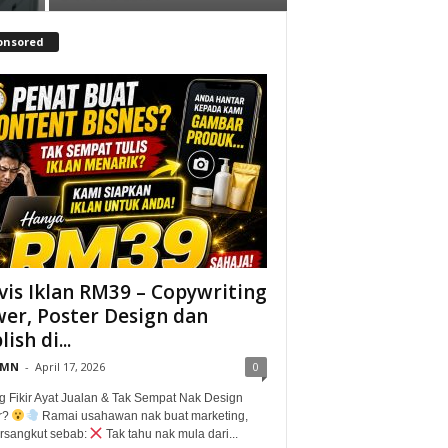
onsored
vis Iklan RM39 – Copywriting
er, Poster Design dan
ish di...
@MN
-
April 17, 2026
0
g Fikir Ayat Jualan & Tak Sempat Nak Design
r?
Ramai usahawan nak buat marketing,
tersangkut sebab:
Tak tahu nak mula dari...