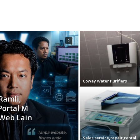
0
Coway Water Purifiers
 Ramli,
 Portal M
Web Lain
Sales,service,repair,rental