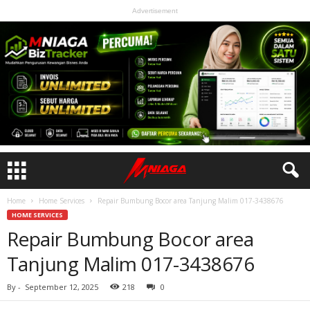
Advertisement
Home
Home Services
Repair Bumbung Bocor area Tanjung Malim 017-3438676
HOME SERVICES
Repair Bumbung Bocor area
Tanjung Malim 017-3438676
By
-
September 12, 2025
218
0