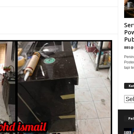
Ser
Pow
Publ
BBS
Penin
Poste
tapi 
Ka
Kat
Pal