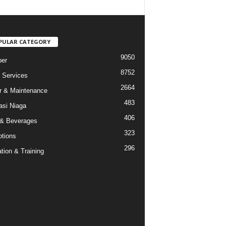
PULAR CATEGORY
9050
er
8752
Services
2664
r & Maintenance
483
asi Niaga
406
& Beverages
323
tions
296
tion & Training