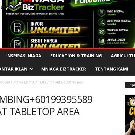
STAFF EMAIL
Advertisement
INSPIRASI NIAGA
EDUCATION & TRAINING
AGRICULTU
ANTAR IKLAN
MNIAGA BIZTRACKER
TENTANG KAMI
95589 TUKANG-MEMBUAT TABLETOP AREA SUBANG JAYA
Sp
MBING+60199395589
 TABLETOP AREA