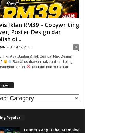
vis Iklan RM39 – Copywriting
er, Poster Design dan
ish di...
@MN
-
April 17, 2026
0
g Fikir Ayat Jualan & Tak Sempat Nak Design
r?
Ramai usahawan nak buat marketing,
tersangkut sebab:
Tak tahu nak mula dari...
tegori
egori
ing Popular
Leader Yang Hebat Membina