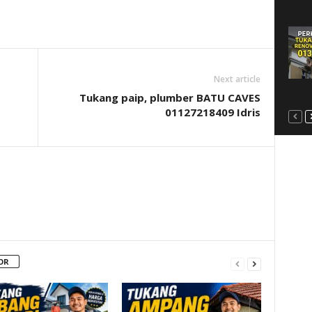
Next article
Tukang paip, plumber BATU CAVES
01127218409 Idris
OR