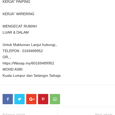
KERJA” PAIPING
KERJA” WIRERING
MENGECAT RUMAH
LUAR & DALAM
Untuk Makluman Lanjut hubungi,,
TELEPON : 0169489952
OR,,,
https://Wasap.my/60169489952
MOHD ASRI
Kuala Lumpur dan Selangor Sahaja
Previous article
Next article