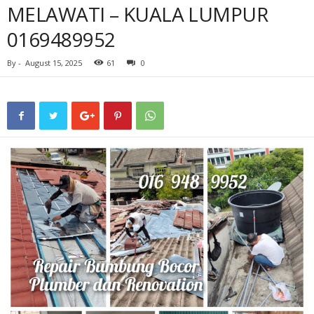
MELAWATI – KUALA LUMPUR
0169489952
By
-
August 15, 2025
61
0