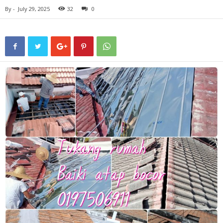
By
-
July 29, 2025
32
0