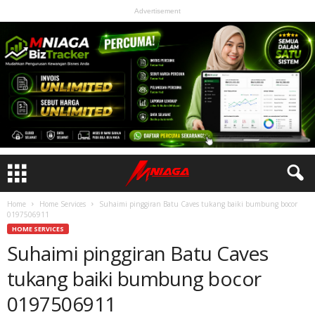
Advertisement
Home
Home Services
Suhaimi pinggiran Batu Caves tukang baiki bumbung bocor
0197506911
HOME SERVICES
Suhaimi pinggiran Batu Caves
tukang baiki bumbung bocor
0197506911