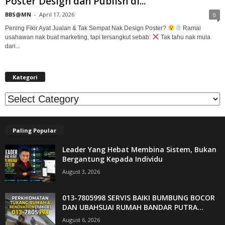
Poster Design dan Publish di...
BBS@MN
-
April 17, 2026
0
Pening Fikir Ayat Jualan & Tak Sempat Nak Design Poster?
Ramai
usahawan nak buat marketing, tapi tersangkut sebab:
Tak tahu nak mula
dari...
Kategori
Kategori
Paling Popular
Leader Yang Hebat Membina Sistem, Bukan
Bergantung Kepada Individu
August 3, 2026
013-7805998 SERVIS BAIKI BUMBUNG BOCOR
DAN UBAHSUAI RUMAH BANDAR PUTRA...
August 6, 2026