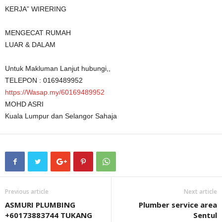
KERJA” WIRERING
MENGECAT RUMAH
LUAR & DALAM
Untuk Makluman Lanjut hubungi,,
TELEPON : 0169489952
https://Wasap.my/60169489952
MOHD ASRI
Kuala Lumpur dan Selangor Sahaja
Previous article
Next article
ASMURI PLUMBING
Plumber service area
+60173883744 TUKANG
Sentul