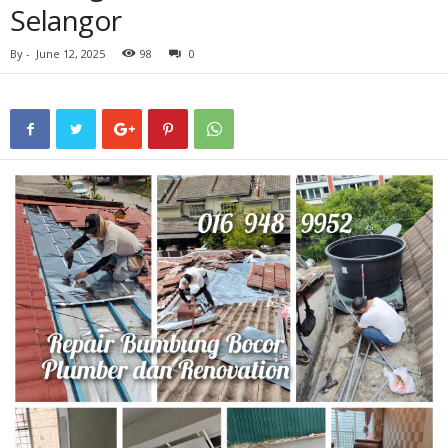
Selangor
By
-
June 12, 2025
98
0