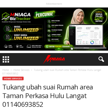
Advertisement
Home
Home Services
Tukang ubah suai Rumah area Taman Perkasa Hulu Langat
01140693852
HOME SERVICES
Tukang ubah suai Rumah area
Taman Perkasa Hulu Langat
01140693852