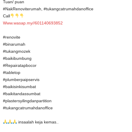
Tuan/ puan
#NakRenoviterumah, #tukangcatrumahdanoffice
Call
Www.wasap.my//601140693852
#renovite
#binarumah
#tukangmozek
#baikibumbung
#Repairatapbocor
#tabletop
#plumberpaipservis
#baikisinkisumbat
#baikitandassumbat
#plastersyilingdanpartition
#tukangcatrumahdanoffice
insaalah keja kemas..