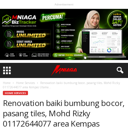
Advertisement
Home
Home Services
Renovation baiki bumbung bocor, pasang tiles, Mohd Rizky
01172644077 area Kempas Utama...
HOME SERVICES
Renovation baiki bumbung bocor,
pasang tiles, Mohd Rizky
01172644077 area Kempas