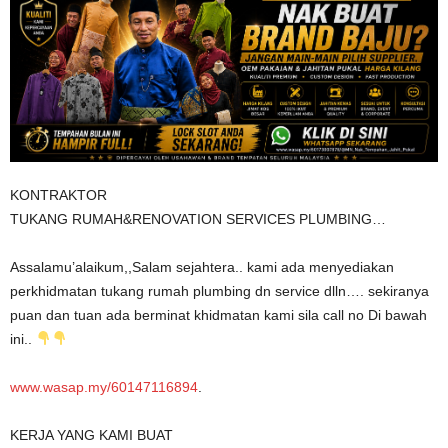
KONTRAKTOR
TUKANG RUMAH&RENOVATION SERVICES PLUMBING…
Assalamu’alaikum,,Salam sejahtera.. kami ada menyediakan
perkhidmatan tukang rumah plumbing dn service dlln…. sekiranya
puan dan tuan ada berminat khidmatan kami sila call no Di bawah
ini..
www.wasap.my/60147116894
.
KERJA YANG KAMI BUAT