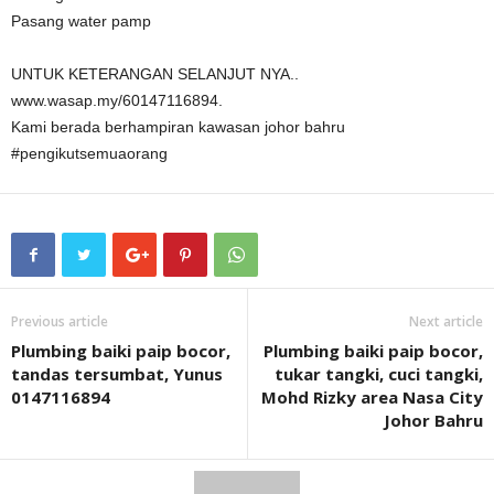
Pasang water pamp
UNTUK KETERANGAN SELANJUT NYA..
www.wasap.my/60147116894.
Kami berada berhampiran kawasan johor bahru
#pengikutsemuaorang
Previous article
Next article
Plumbing baiki paip bocor,
Plumbing baiki paip bocor,
tandas tersumbat, Yunus
tukar tangki, cuci tangki,
0147116894
Mohd Rizky area Nasa City
Johor Bahru