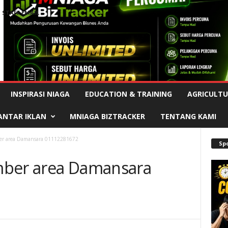
STAFF EMAIL
Advertisement
INSPIRASI NIAGA
EDUCATION & TRAINING
AGRICULTU
ANTAR IKLAN
MNIAGA BIZTRACKER
TENTANG KAMI
er area Damansara 01112281672
Sp
mber area Damansara