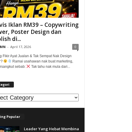
vis Iklan RM39 – Copywriting
er, Poster Design dan
ish di...
@MN
-
April 17, 2026
0
g Fikir Ayat Jualan & Tak Sempat Nak Design
r?
Ramai usahawan nak buat marketing,
tersangkut sebab:
Tak tahu nak mula dari...
tegori
egori
ing Popular
Leader Yang Hebat Membina