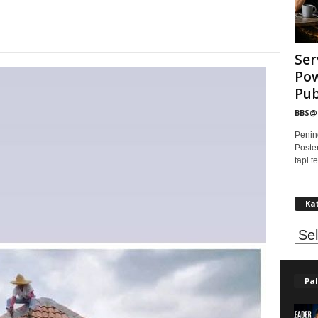
Ser
Pow
Publ
BBS
Penin
Poste
tapi 
Ka
Kat
Pal