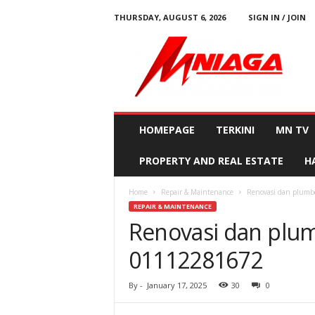
THURSDAY, AUGUST 6, 2026
SIGN IN / JOIN
M
N
i
a
g
a
HOMEPAGE
TERKINI
MN TV
PROPERTY AND REAL ESTATE
H
Home
Repair & Maintenance
Renovasi dan plumb
REPAIR & MAINTENANCE
Renovasi dan plu
01112281672
By
-
January 17, 2025
30
0