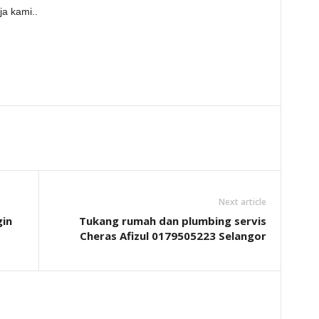
ja kami..
Next article
in
Tukang rumah dan plumbing servis
Cheras Afizul 0179505223 Selangor