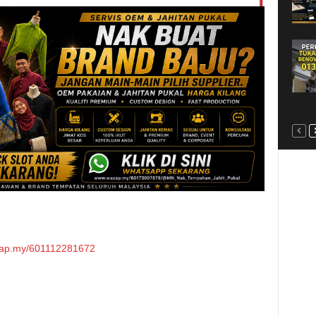
ap.my/601112281672