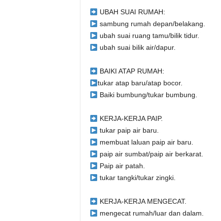
UBAH SUAI RUMAH:
sambung rumah depan/belakang.
ubah suai ruang tamu/bilik tidur.
ubah suai bilik air/dapur.
BAIKI ATAP RUMAH:
tukar atap baru/atap bocor.
Baiki bumbung/tukar bumbung.
KERJA-KERJA PAIP.
tukar paip air baru.
membuat laluan paip air baru.
paip air sumbat/paip air berkarat.
Paip air patah.
tukar tangki/tukar zingki.
KERJA-KERJA MENGECAT.
mengecat rumah/luar dan dalam.