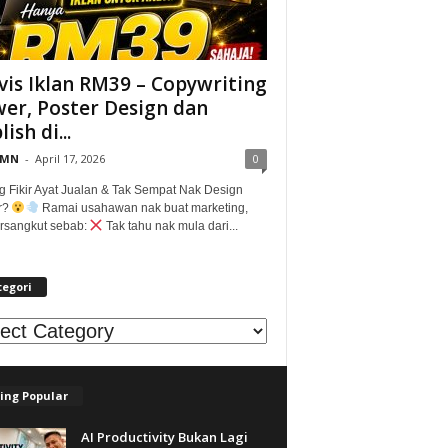
vis Iklan RM39 – Copywriting
er, Poster Design dan
ish di...
@MN
-
April 17, 2026
0
g Fikir Ayat Jualan & Tak Sempat Nak Design
r?
Ramai usahawan nak buat marketing,
tersangkut sebab:
Tak tahu nak mula dari...
tegori
egori
ing Popular
AI Productivity Bukan Lagi