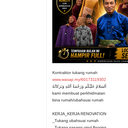
Kontraktor tukang rumah
www.wasap.my/60173119302
اَلسَلامُ عَلَيْكُم وَرَحْمَةُ اَللهِ وَبَرَكاتُهُ
kami membuat perkhidmatan
bina rumah/ubahsuai rumah
KERJA_KERJA RENOVATION
_Tukang ubahsuai rumah
_Tukang pasang vinyl flooring