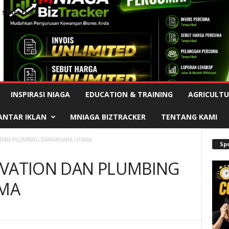
STAFF EMAIL
Advertisement
INSPIRASI NIAGA
EDUCATION & TRAINING
AGRICULTU
ANTAR IKLAN
MNIAGA BIZTRACKER
TENTANG KAMI
 DAN PLUMBING DAMANSARA UTAMA
Sp
OVATION DAN PLUMBING
MA