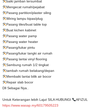
baiki jamban tersumbat
Mengecat rumah/pejabat
Pasang partition/plaster siling
Wiring lampu kipas/plug
Pasang tiles/buat table top
Buat kichen kabinet
Pasang water pamp
Pasang water heater
Pasang/tukar pintu
Pasang/tukar tangki air rumah
Pasang lantai vinyl flooring
Sambung rumah 1/2 tingkat
tambah rumah belakang/depan
Membaiki lantai bilik air bocor
Repair slab bocor
Dll Sebagai Nya..
Untuk Keterangan lebih Lajut SILA HUBUNGI
AFIZUL
https://www.wasap.my/60179505223