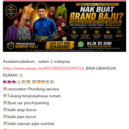
Assalamualaikum.. salam 1 malaysia
https://www.wasap.my/60179505223/AFIZUL
BINA UBAHSUAI
RUMAH
renovation Plumbing service
Tukang bina/ubahsuai rumah
Buat car porch/parking
baiki atap bocor
baiki pipe bocor
baiki saluran pipe sumbat