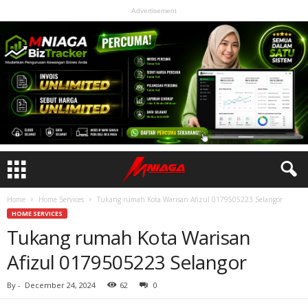
Advertisement
Home
Home Services
Tukang rumah Kota Warisan Afizul 0179505223 Selangor
HOME SERVICES
Tukang rumah Kota Warisan
Afizul 0179505223 Selangor
By
-
December 24, 2024
62
0