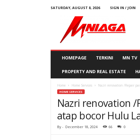
SATURDAY, AUGUST 8, 2026
SIGN IN / JOIN
M
N
i
a
g
a
HOMEPAGE
TERKINI
MN TV
PROPERTY AND REAL ESTATE
H
Home
Home Services
Nazri renovation /Repair p
HOME SERVICES
Nazri renovation /
atap bocor Hulu 
By
-
December 18, 2024
66
0