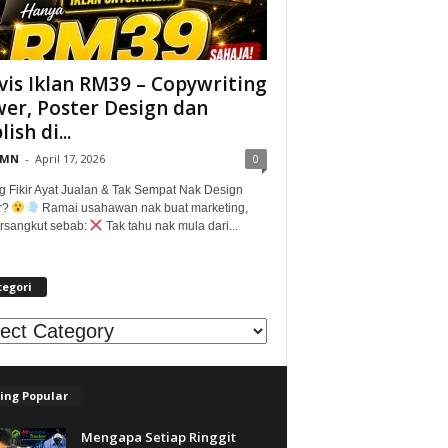
vis Iklan RM39 – Copywriting
er, Poster Design dan
ish di...
@MN
-
April 17, 2026
0
g Fikir Ayat Jualan & Tak Sempat Nak Design
r?
Ramai usahawan nak buat marketing,
tersangkut sebab:
Tak tahu nak mula dari...
tegori
egori
ing Popular
Mengapa Setiap Ringgit