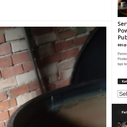
Ser
Pow
Publ
BBS
Penin
Poste
tapi 
Ka
Kat
Pal