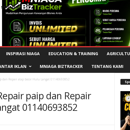
STAFF EMAIL
Advertisement
INSPIRASI NIAGA
EDUCATION & TRAINING
AGRICULTU
ANTAR IKLAN
MNIAGA BIZTRACKER
TENTANG KAMI
aip dan Repair atap bocor Hulu Langat 01140693852
Sp
Repair paip dan Repair
Langat 01140693852