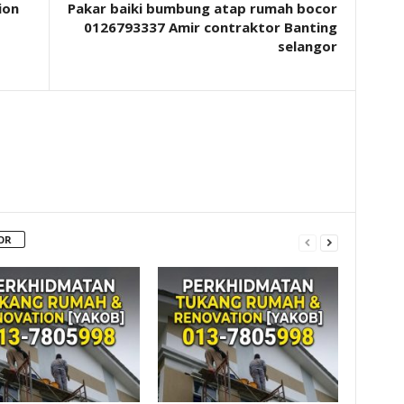
ion
Pakar baiki bumbung atap rumah bocor
0126793337 Amir contraktor Banting
selangor
OR