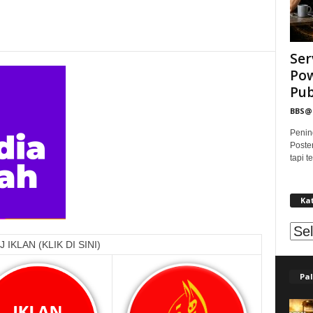
Ser
Pow
Publ
BBS
Penin
Poste
tapi 
Ka
Kat
 IKLAN (KLIK DI SINI)
Pal