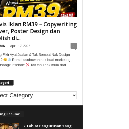
vis Iklan RM39 – Copywriting
er, Poster Design dan
ish di...
@MN
-
April 17, 2026
0
g Fikir Ayat Jualan & Tak Sempat Nak Design
r?
Ramai usahawan nak buat marketing,
tersangkut sebab:
Tak tahu nak mula dari...
tegori
egori
ing Popular
7 Tabiat Pengurusan Yang