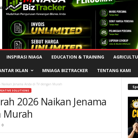
AFF EMAIL
Advertisement
INSPIRASI NIAGA
EDUCATION & TRAINING
AGRICULTU
ANTAR IKLAN
MNIAGA BIZTRACKER
TENTANG KAMI
26 Naikan Jenama Anda di TV dengan Murah
Sp
REATIVE SOLUTIONS
ijrah 2026 Naikan Jenama
n Murah
0