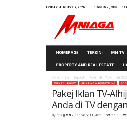
FRIDAY, AUGUST 7, 2026
SIGN IN / JOIN
ST
M
N
i
a
g
a
HOMEPAGE
TERKINI
MN TV
PROPERTY AND REAL ESTATE
H
Home
Event Support
Pakej Iklan TV-Alhijrah 20
EVENT SUPPORT
PRINTING & ADVERTISING
SC C
Pakej Iklan TV-Alh
Anda di TV denga
By
BBS@MN
-
February 13, 2021
2703