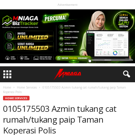
Advertisement
Home
Home Services
0105175503 Azmin tukang cat rumah/tukang paip Taman
Koperasi Polis
HOME SERVICES
0105175503 Azmin tukang cat
rumah/tukang paip Taman
Koperasi Polis