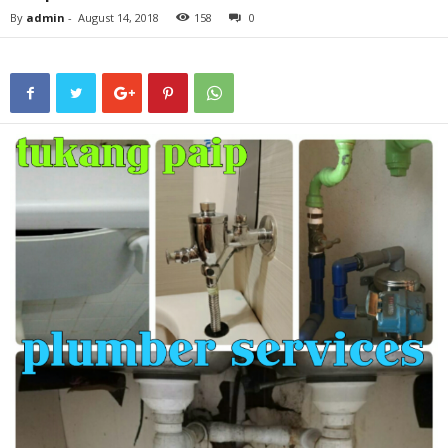
By
admin
-
August 14, 2018
158
0