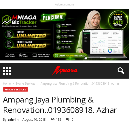
Advertisement
Home
Home Services
Ampang Jaya Plumbing & Renovation..0193608918. Azhar
HOME SERVICES
Ampang Jaya Plumbing &
Renovation..0193608918. Azhar
By
admin
-
August 10, 2018
115
0