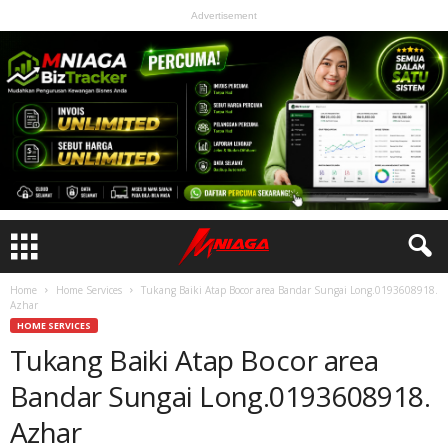
Advertisement
Home
Home Services
Tukang Baiki Atap Bocor area Bandar Sungai Long.0193608918.
Azhar
HOME SERVICES
Tukang Baiki Atap Bocor area
Bandar Sungai Long.0193608918.
Azhar