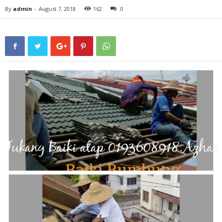
By
admin
-
August 7, 2018
162
0