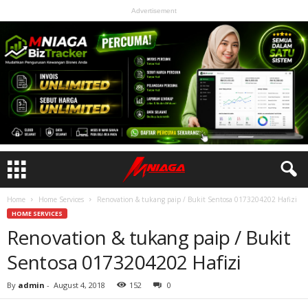
Advertisement
Home
Home Services
Renovation & tukang paip / Bukit Sentosa 0173204202 Hafizi
HOME SERVICES
Renovation & tukang paip / Bukit
Sentosa 0173204202 Hafizi
By
admin
-
August 4, 2018
152
0