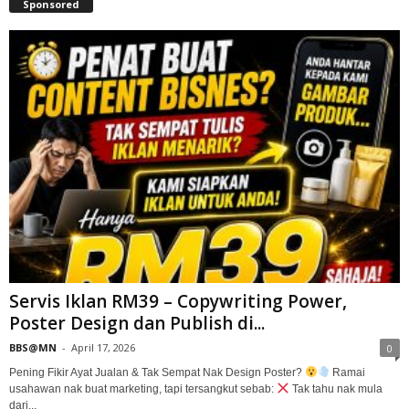
Sponsored
Servis Iklan RM39 – Copywriting Power,
Poster Design dan Publish di...
BBS@MN
-
April 17, 2026
0
Pening Fikir Ayat Jualan & Tak Sempat Nak Design Poster?
Ramai
usahawan nak buat marketing, tapi tersangkut sebab:
Tak tahu nak mula
dari...