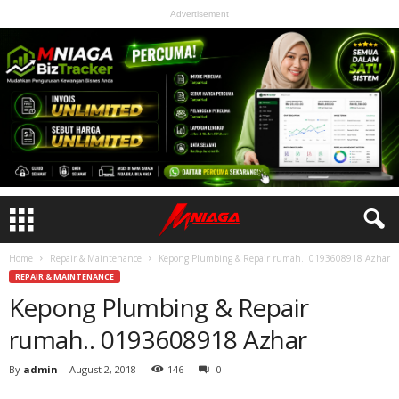
Advertisement
Home
Repair & Maintenance
Kepong Plumbing & Repair rumah.. 0193608918 Azhar
REPAIR & MAINTENANCE
Kepong Plumbing & Repair
rumah.. 0193608918 Azhar
By
admin
-
August 2, 2018
146
0